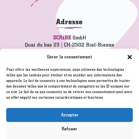
Adresse
SCR
i
BE
GmbH
Quai du bas 23 | CH-2502 Biel-Bienne
info@scribe.ch
Gérer le consentement
T 032 342 77 77
Pour offrir les meilleures expériences, nous utilisons des technologies
telles que les cookies pour stocker et/ou accéder aux informations des
appareils. Le fait de consentir à ces technologies nous permettra de traiter
Mentions légales
des données telles que le comportement de navigation ou les ID uniques sur
Conditions générales
ce site. Le fait de ne pas consentir ou de retirer son consentement peut avoir
un effet négatif sur certaines caractéristiques et fonctions.
Clause de non responsabilité
Created by
ITELIUM SARL
/ Hosted by
Infomaniak.ch
Accepter
Refuser
©2005 - 2026
SCR
i
BE
GmbH