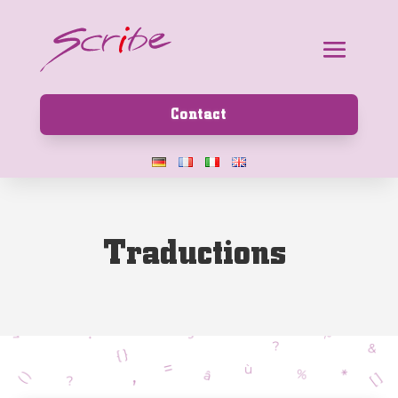
Contact
T
r
a
d
u
c
t
i
o
n
s